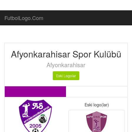
FutbolLogo.Com
Afyonkarahisar Spor Kulübü
Afyonkarahisar
Eski Logolar
Eski logo(lar)