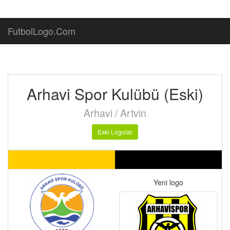
FutbolLogo.Com
Arhavi Spor Kulübü (Eski)
Arhavi / Artvin
Eski Logolar
Yeni logo