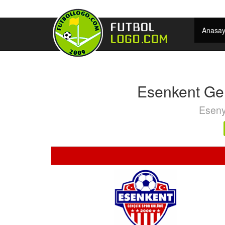
Anasay
Esenkent Gen
Esenyu