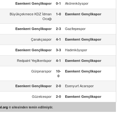
Akörenköyspor
Esenkent Gençlikspor
0-1
Büyükçekmece KDZ İdman
1-0
Esenkent Gençlikspor
Ocağı
Gazitepespor
Esenkent Gençlikspor
2-3
Çanakçaspor
4-1
Esenkent Gençlikspor
Hadımköyspor
Esenkent Gençlikspor
3-3
Redpaint Yeşilkentspor
4-1
Esenkent Gençlikspor
Gürpınarspor
10-
Esenkent Gençlikspor
0
Esenyurt Acarspor
Esenkent Gençlikspor
2-0
Güzelcespor
2-0
Esenkent Gençlikspor
l.org
© sitesinden temin edilmiştir.