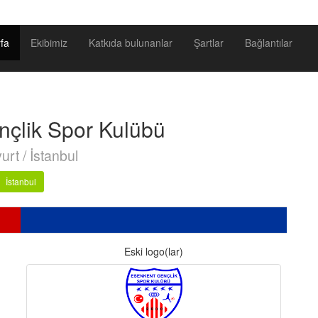
fa
Ekibimiz
Katkıda bulunanlar
Şartlar
Bağlantılar
çlik Spor Kulübü
rt / İstanbul
İstanbul
Eski logo(lar)