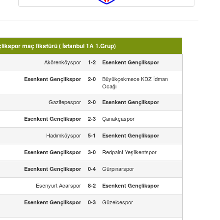
kspor maç fikstürü ( İstanbul 1A 1.Grup)
Akörenköyspor
1-2
Esenkent Gençlikspor
Büyükçekmece KDZ İdman
Esenkent Gençlikspor
2-0
Ocağı
Gazitepespor
2-0
Esenkent Gençlikspor
Çanakçaspor
Esenkent Gençlikspor
2-3
Hadımköyspor
5-1
Esenkent Gençlikspor
Redpaint Yeşilkentspor
Esenkent Gençlikspor
3-0
Gürpınarspor
Esenkent Gençlikspor
0-4
Esenyurt Acarspor
8-2
Esenkent Gençlikspor
Güzelcespor
Esenkent Gençlikspor
0-3