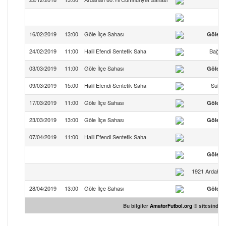
Po
16/02/2019
13:00
Göle İlçe Sahası
Göle Y
24/02/2019
11:00
Halil Efendi Sentetik Saha
Bağde
03/03/2019
11:00
Göle İlçe Sahası
Göle Y
09/03/2019
15:00
Halil Efendi Sentetik Saha
Sulak
17/03/2019
11:00
Göle İlçe Sahası
Göle Y
23/03/2019
13:00
Göle İlçe Sahası
Göle Y
07/04/2019
11:00
Halil Efendi Sentetik Saha
Göle Y
1921 Ardahan 
28/04/2019
13:00
Göle İlçe Sahası
Göle Y
Bu bilgiler
AmatorFutbol.org
© sitesinden 