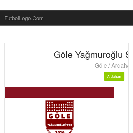
FutbolLogo.Com
Göle Yağmuroğlu S
Göle / Ardaha
Ardahan