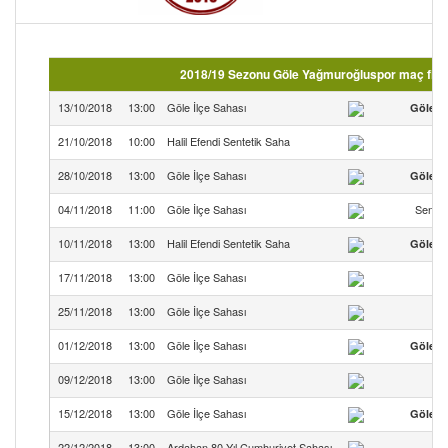
2018/19 Sezonu Göle Yağmuroğluspor maç fiks
13/10/2018
13:00
Göle İlçe Sahası
Göle Y
21/10/2018
10:00
Halil Efendi Sentetik Saha
28/10/2018
13:00
Göle İlçe Sahası
Göle Y
04/11/2018
11:00
Göle İlçe Sahası
Senem
10/11/2018
13:00
Halil Efendi Sentetik Saha
Göle Y
17/11/2018
13:00
Göle İlçe Sahası
25/11/2018
13:00
Göle İlçe Sahası
Gö
01/12/2018
13:00
Göle İlçe Sahası
Göle Y
09/12/2018
13:00
Göle İlçe Sahası
Gö
15/12/2018
13:00
Göle İlçe Sahası
Göle Y
22/12/2018
13:00
Ardahan 80.Yıl Cumhuriyet Sahası