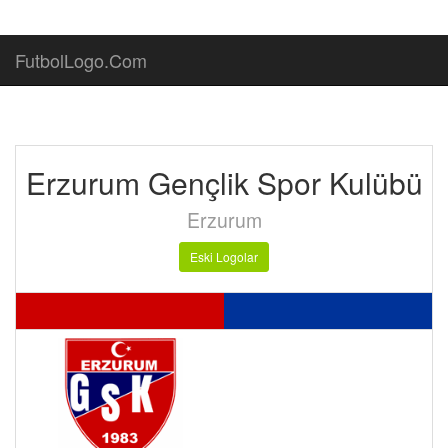
FutbolLogo.Com
Erzurum Gençlik Spor Kulübü
Erzurum
Eski Logolar