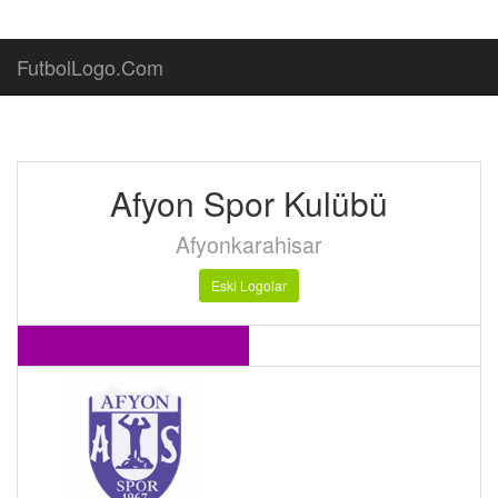
FutbolLogo.Com
Afyon Spor Kulübü
Afyonkarahisar
Eski Logolar