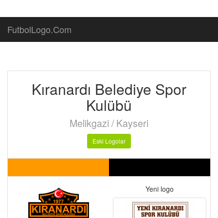
FutbolLogo.Com
Kıranardı Belediye Spor
Kulübü
Melikgazi / Kayseri
Eski Logolar
Yeni logo