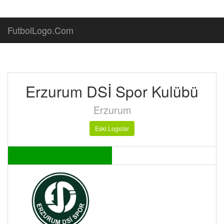
FutbolLogo.Com
Erzurum DSİ Spor Kulübü
Erzurum
Eski Logolar