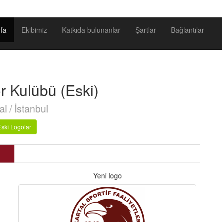
fa
Ekibimiz
Katkıda bulunanlar
Şartlar
Bağlantılar
r Kulübü (Eski)
al / İstanbul
Eski Logolar
Yeni logo