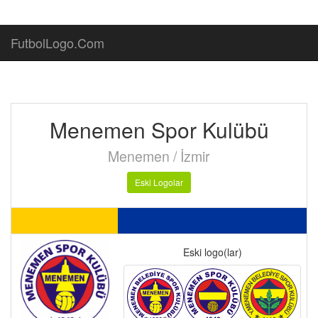
FutbolLogo.Com
Menemen Spor Kulübü
Menemen / İzmir
Eski Logolar
Eski logo(lar)