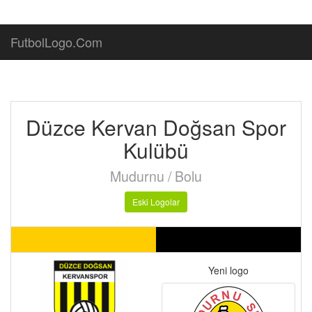
FutbolLogo.Com
Düzce Kervan Doğsan Spor
Kulübü
Mudurnu / Bolu
Eski Logolar
Yeni logo