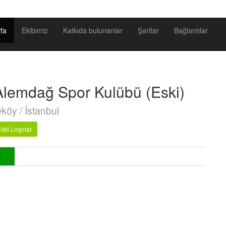
fa
Ekibimiz
Katkıda bulunanlar
Şartlar
Bağlantılar
lemdağ Spor Kulübü (Eski)
öy / İstanbul
Eski Logolar