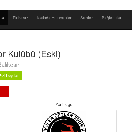
fa
Ekibimiz
Katkıda bulunanlar
Şartlar
Bağlantılar
r Kulübü (Eski)
Balıkesir
Eski Logolar
Yeni logo