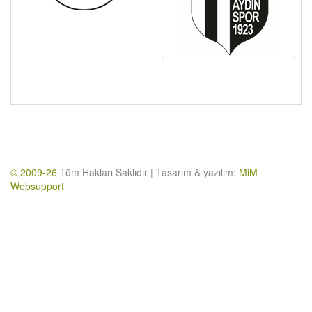
© 2009-26
Tüm Hakları Saklıdır | Tasarım & yazılım:
MiM
Websupport