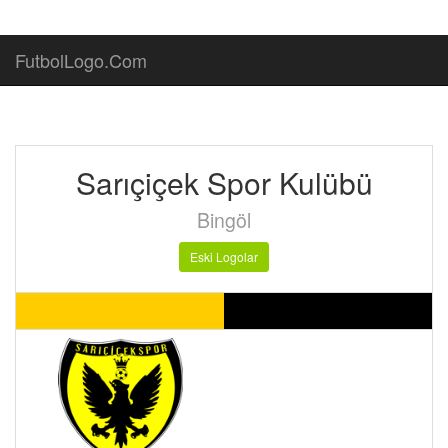
FutbolLogo.Com
Sarıçiçek Spor Kulübü
Bingöl
Eski Logolar