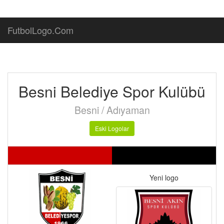
FutbolLogo.Com
Besni Belediye Spor Kulübü
Besni / Adıyaman
Eski Logolar
Yeni logo