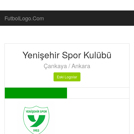
FutbolLogo.Com
Yenişehir Spor Kulübü
Çankaya / Ankara
Eski Logolar