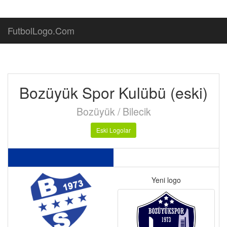
FutbolLogo.Com
Bozüyük Spor Kulübü (eski)
Bozüyük / Bilecik
Eski Logolar
Yeni logo