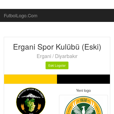
FutbolLogo.Com
Ergani Spor Kulübü (Eski)
Ergani / Diyarbakır
Eski Logolar
Yeni logo