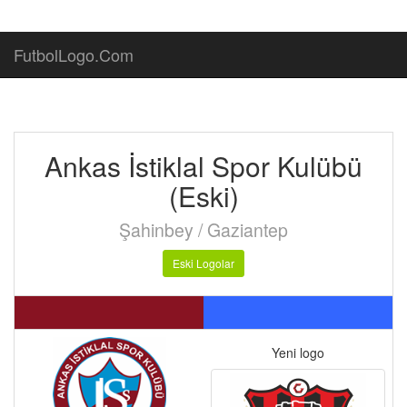
FutbolLogo.Com
Ankas İstiklal Spor Kulübü
(Eski)
Şahinbey / Gaziantep
Eski Logolar
Yeni logo