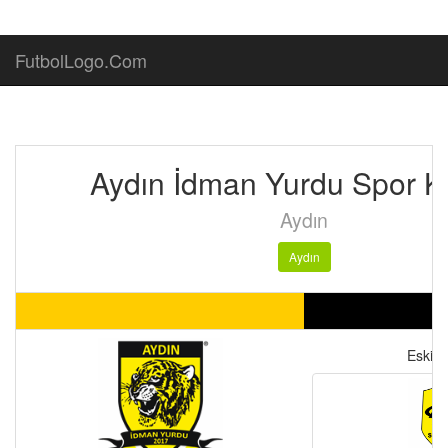
FutbolLogo.Com
Aydın İdman Yurdu Spor K
Aydın
Aydın
Eski lo