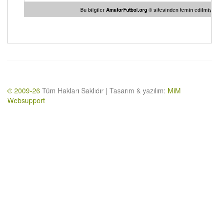
Bu bilgiler
AmatorFutbol.org
© sitesinden temin edilmiştir.
© 2009-26
Tüm Hakları Saklıdır | Tasarım & yazılım:
MiM
Websupport