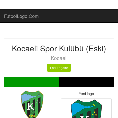
FutbolLogo.Com
Kocaeli Spor Kulübü (Eski)
Kocaeli
Eski Logolar
Yeni logo