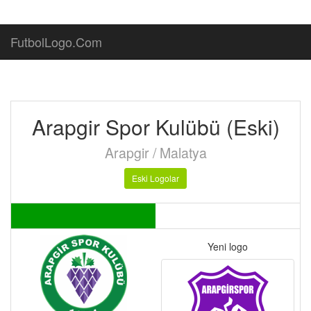
FutbolLogo.Com
Arapgir Spor Kulübü (Eski)
Arapgir / Malatya
Eski Logolar
Yeni logo