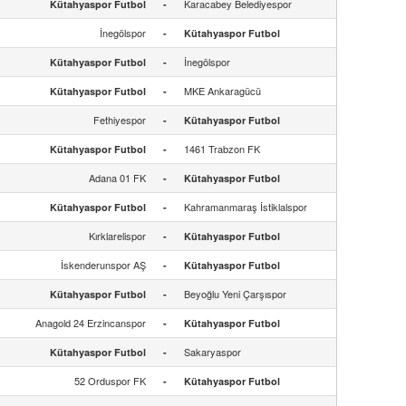
Karacabey Belediyespor
Kütahyaspor Futbol
-
İnegölspor
-
Kütahyaspor Futbol
İnegölspor
Kütahyaspor Futbol
-
MKE Ankaragücü
Kütahyaspor Futbol
-
Fethiyespor
-
Kütahyaspor Futbol
1461 Trabzon FK
Kütahyaspor Futbol
-
Adana 01 FK
-
Kütahyaspor Futbol
Kahramanmaraş İstiklalspor
Kütahyaspor Futbol
-
Kırklarelispor
-
Kütahyaspor Futbol
İskenderunspor AŞ
-
Kütahyaspor Futbol
Beyoğlu Yeni Çarşıspor
Kütahyaspor Futbol
-
Anagold 24 Erzincanspor
-
Kütahyaspor Futbol
Sakaryaspor
Kütahyaspor Futbol
-
52 Orduspor FK
-
Kütahyaspor Futbol