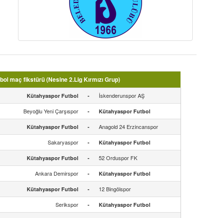
l maç fikstürü (Nesine 2.Lig Kırmızı Grup)
İskenderunspor AŞ
Kütahyaspor Futbol
-
Beyoğlu Yeni Çarşıspor
-
Kütahyaspor Futbol
Anagold 24 Erzincanspor
Kütahyaspor Futbol
-
Sakaryaspor
-
Kütahyaspor Futbol
52 Orduspor FK
Kütahyaspor Futbol
-
Ankara Demirspor
-
Kütahyaspor Futbol
12 Bingölspor
Kütahyaspor Futbol
-
Serikspor
-
Kütahyaspor Futbol