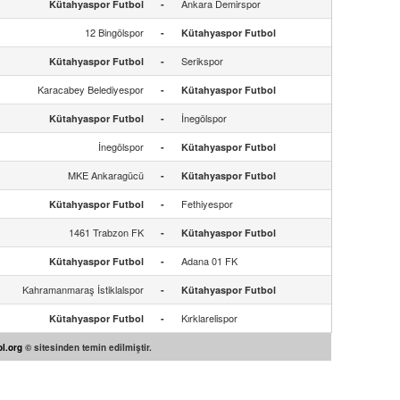
Ankara Demirspor
Kütahyaspor Futbol
-
12 Bingölspor
-
Kütahyaspor Futbol
Serikspor
Kütahyaspor Futbol
-
Karacabey Belediyespor
-
Kütahyaspor Futbol
İnegölspor
Kütahyaspor Futbol
-
İnegölspor
-
Kütahyaspor Futbol
MKE Ankaragücü
-
Kütahyaspor Futbol
Fethiyespor
Kütahyaspor Futbol
-
1461 Trabzon FK
-
Kütahyaspor Futbol
Adana 01 FK
Kütahyaspor Futbol
-
Kahramanmaraş İstiklalspor
-
Kütahyaspor Futbol
Kırklarelispor
Kütahyaspor Futbol
-
l.org
© sitesinden temin edilmiştir.