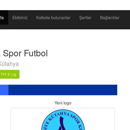
fa
Ekibimiz
Katkıda bulunanlar
Şartlar
Bağlantılar
 Spor Futbol
Kütahya
TFF 2. Lig
Yeni logo