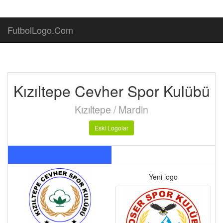
FutbolLogo.Com
Kızıltepe Cevher Spor Kulübü
Kızıltepe / Mardin
Eski Logolar
Yeni logo