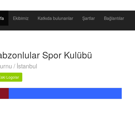
fa
Ekibimiz
Katkıda bulunanlar
Şartlar
Bağlantılar
abzonlular Spor Kulübü
urnu / İstanbul
Eski Logolar