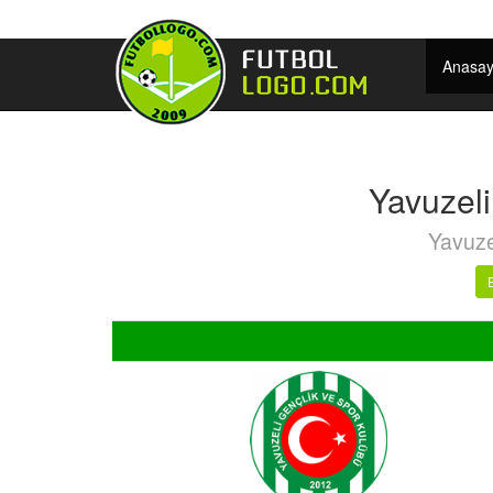
Anasay
Yavuzel
Yavuze