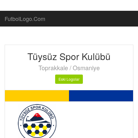
FutbolLogo.Com
Tüysüz Spor Kulübü
Toprakkale / Osmaniye
Eski Logolar