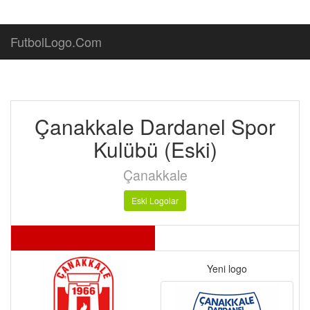
FutbolLogo.Com
Çanakkale Dardanel Spor
Kulübü (Eski)
Çanakkale
Eski Logolar
Yeni logo