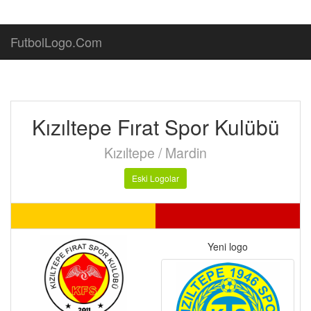
FutbolLogo.Com
Kızıltepe Fırat Spor Kulübü
Kızıltepe / Mardin
Eski Logolar
Yeni logo