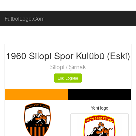
FutbolLogo.Com
1960 Silopi Spor Kulübü (Eski)
Silopi / Şırnak
Eski Logolar
Yeni logo