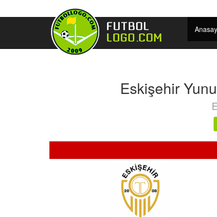
Anasay
Eskişehir Yun
E