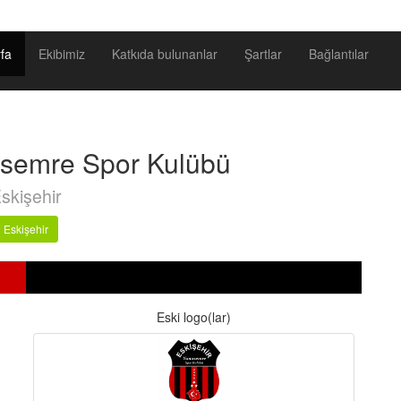
fa
Ekibimiz
Katkıda bulunanlar
Şartlar
Bağlantılar
usemre Spor Kulübü
skişehir
Eskişehir
Eski logo(lar)