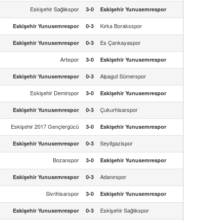
Eskişehir Sağlıkspor
3-0
Eskişehir Yunusemrespor
Kırka Boraksspor
Eskişehir Yunusemrespor
0-3
Es Çankayaspor
Eskişehir Yunusemrespor
0-3
Artıspor
3-0
Eskişehir Yunusemrespor
Alpagut Sümerspor
Eskişehir Yunusemrespor
0-3
Eskişehir Demirspor
3-0
Eskişehir Yunusemrespor
Çukurhisarspor
Eskişehir Yunusemrespor
0-3
Eskişehir 2017 Gençlergücü
3-0
Eskişehir Yunusemrespor
Seyitgazispor
Eskişehir Yunusemrespor
0-3
Bozanspor
3-0
Eskişehir Yunusemrespor
Adanırspor
Eskişehir Yunusemrespor
0-3
Sivrihisarspor
3-0
Eskişehir Yunusemrespor
Eskişehir Sağlıkspor
Eskişehir Yunusemrespor
0-3