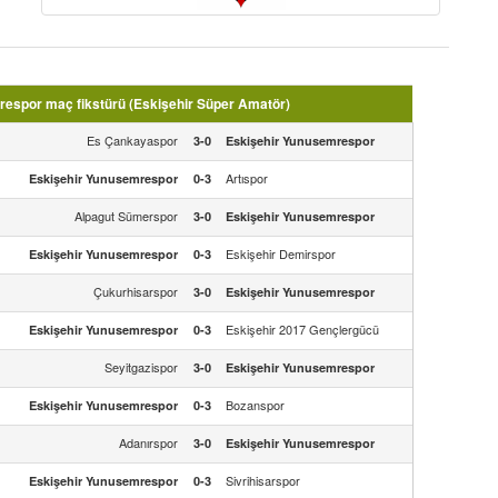
espor maç fikstürü (Eskişehir Süper Amatör)
Es Çankayaspor
3-0
Eskişehir Yunusemrespor
Artıspor
Eskişehir Yunusemrespor
0-3
Alpagut Sümerspor
3-0
Eskişehir Yunusemrespor
Eskişehir Demirspor
Eskişehir Yunusemrespor
0-3
Çukurhisarspor
3-0
Eskişehir Yunusemrespor
Eskişehir 2017 Gençlergücü
Eskişehir Yunusemrespor
0-3
Seyitgazispor
3-0
Eskişehir Yunusemrespor
Bozanspor
Eskişehir Yunusemrespor
0-3
Adanırspor
3-0
Eskişehir Yunusemrespor
Sivrihisarspor
Eskişehir Yunusemrespor
0-3