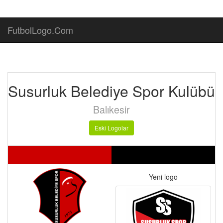
FutbolLogo.Com
Susurluk Belediye Spor Kulübü
Balıkesir
Eski Logolar
Yeni logo