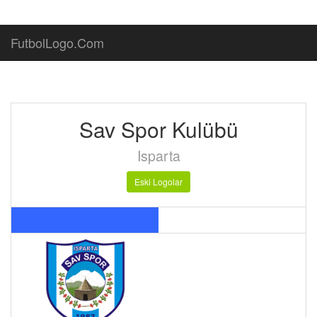
FutbolLogo.Com
Sav Spor Kulübü
Isparta
Eski Logolar