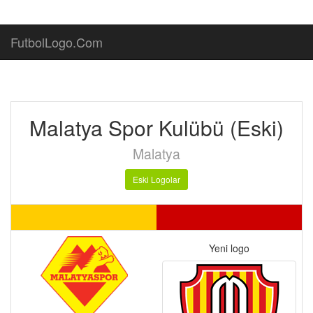
FutbolLogo.Com
Malatya Spor Kulübü (Eski)
Malatya
Eski Logolar
Yeni logo