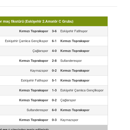
r maç fikstürü (Eskişehir 2.Amatör C Grubu)
Eskişehir Fatihspor
Kırmızı Toprakspor
3-6
Eskişehir Çamlıca Gençlikspor
6-1
Kırmızı Toprakspor
Çağlarspor
4-0
Kırmızı Toprakspor
Sultanderespor
Kırmızı Toprakspor
2-8
Kaymazspor
0-2
Kırmızı Toprakspor
Eskişehir Fatihspor
5-1
Kırmızı Toprakspor
Eskişehir Çamlıca Gençlikspor
Kırmızı Toprakspor
1-3
Çağlarspor
Kırmızı Toprakspor
0-2
Sultanderespor
6-0
Kırmızı Toprakspor
Kaymazspor
Kırmızı Toprakspor
0-3
l.org
© sitesinden temin edilmiştir.