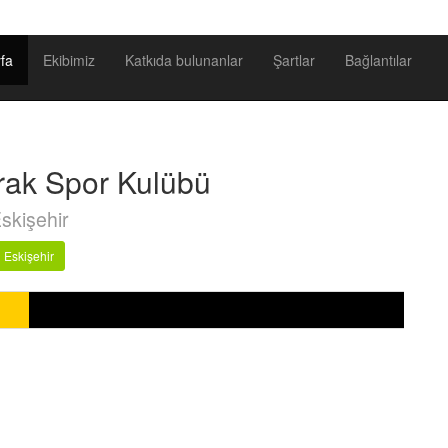
fa
Ekibimiz
Katkıda bulunanlar
Şartlar
Bağlantılar
prak Spor Kulübü
skişehir
Eskişehir