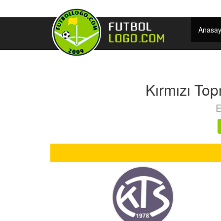
Anasay
Kırmızı To
E