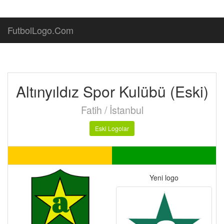
FutbolLogo.Com
Altınyıldız Spor Kulübü (Eski)
Fatih / İstanbul
Eski Logolar
Yeni logo