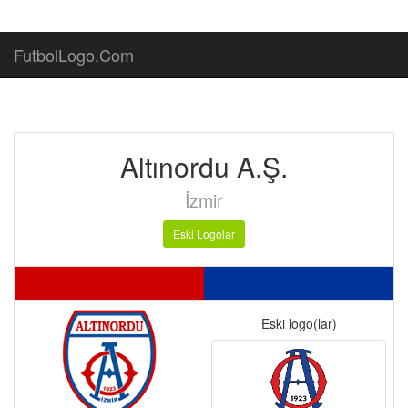
FutbolLogo.Com
Altınordu A.Ş.
İzmir
Eski Logolar
Eski logo(lar)