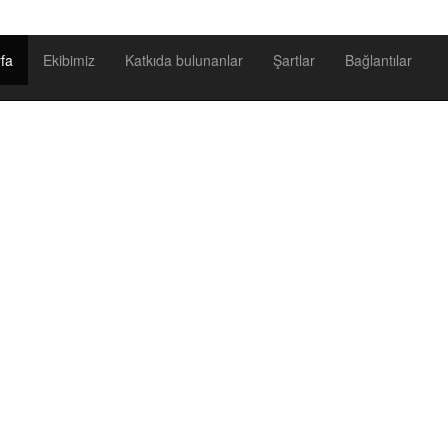
fa
Ekibimiz
Katkıda bulunanlar
Şartlar
Bağlantılar