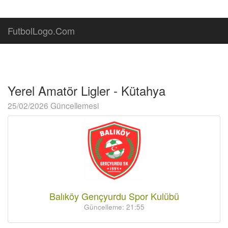
FutbolLogo.Com
Yerel Amatör Ligler - Kütahya
25/02/2026 Güncellemesi
Balıköy Gençyurdu Spor Kulübü
Güncelleme: 21:55