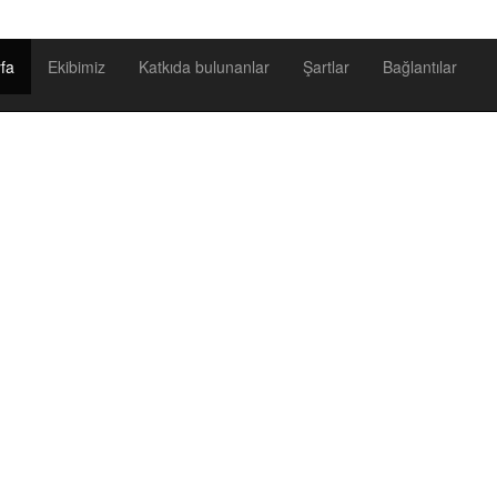
fa
Ekibimiz
Katkıda bulunanlar
Şartlar
Bağlantılar