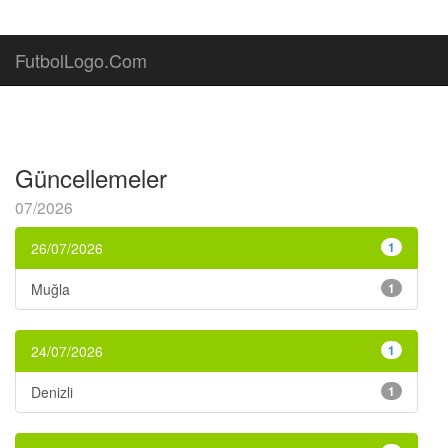
FutbolLogo.Com
Güncellemeler
07/2026
26/07/2026
1
Muğla
1
24/07/2026
1
Denizli
1