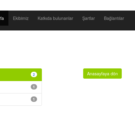
fa
Ekibimiz
Katkıda bulunanlar
Şartlar
Bağlantılar
Anasayfaya dön
2
1
1