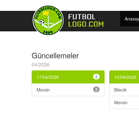
Anasay
Güncellemeler
04/2026
17/04/2026
2
10/04/2026
Mersin
2
Bilecik
Mersin